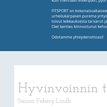
kuin mennään eteenpäin, pyörä
FITSPORT on kokonaisvaltaisee
urheilukärpäsen purema yritys.
toivut leikkauksesta tai kärsit j
Olet kenties kiinnostunut kehos
Odotamme yhteydenottoasi!
Hyvinvoinnin 
Sanna Feberg-Lindh