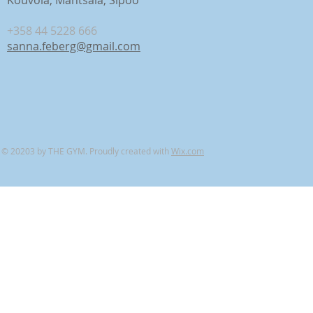
Kouvola, Mäntsälä, Sipoo
+358 44 5228 666
sanna.feberg@gmail.com
© 20203 by THE GYM. Proudly created with
Wix.com