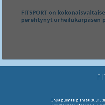
FITSPORT on kokonaisvaltaise
perehtynyt urheilukärpäsen p
F
Onpa pulmasi pieni tai suuri, 